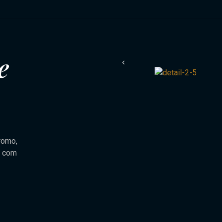
e
romo,
, com