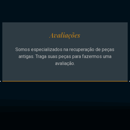
Avaliações
Somos especializados na recuperação de peças
antigas. Traga suas peças para fazermos uma
avaliação.